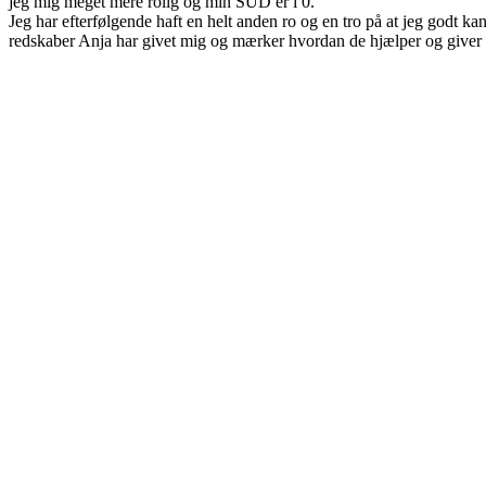
jeg mig meget mere rolig og min SUD er i 0.
Jeg har efterfølgende haft en helt anden ro og en tro på at jeg godt ka
redskaber Anja har givet mig og mærker hvordan de hjælper og giver ro