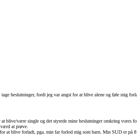
age beslutninger, fordi jeg var angst for at blive alene og føle mig forl
at blive/være single og det styrede mine beslutninger omkring vores forh
 værd at prøve.
at blive forladt, pga. min far forlod mig som barn. Min SUD er på 8 da