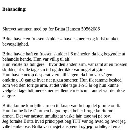
Behandling:
Skrevet sammen med og for Britta Hansen 59562086
Britta havde en frossen skulder – havde smerter og indskrænket
bevægelighed.
Britta havde haft en frossen skulder i 6 måneder, da jeg begyndte at
behandle hende. Hun var villig til alt!
Hun vidste fra tidligere – hvor den anden arm, var ramt af en frossen
skulder, at ville tage sin tid og der ikke var noget at gøre.
Hun havde netop desperat været til lægen, da hun var vågen
omkring 10 gange hver nat p.gr.a smerter. Hun fik samme besked
som ved den forrige arm, at det ville tage 1½-3 år og hun kunne
vælge at tage lidt mere smertestillende medicin – andet var der ikke
at gøre.
Britta kunne kun løfte armen til knap vandret og det gjorde ondt.
Hun kunne ikke få armen bagud og ej heller bruge kræfterne i
armen. Det var næsten umuligt at vaske hår, tage tøj på osv.
Jeg fortalte Britta hvad princippet bag TFT var og hvad og hvor jeg
ville banke osv. Britta var meget anspændt og jeg fortalte, at en af