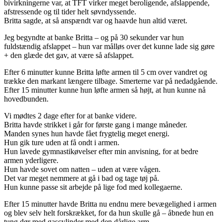
bivirkningerne var, at TFT virker meget beroligende, afslappende,
afstressende og til tider helt søvndyssende.
Britta sagde, at så anspændt var og haavde hun altid været.
Jeg begyndte at banke Britta – og på 30 sekunder var hun
fuldstændig afslappet – hun var målløs over det kunne lade sig gøre
+ den glæde det gav, at være så afslappet.
Efter 6 minutter kunne Britta løfte armen til 5 cm over vandret og
trække den markant længere tilbage. Smerterne var på nedadgående.
Efter 15 minutter kunne hun løfte armen så højt, at hun kunne nå
hovedbunden.
Vi mødtes 2 dage efter for at banke videre.
Britta havde strikket i går for første gang i mange måneder.
Manden synes hun havde fået frygtelig meget energi.
Hun gik ture uden at få ondt i armen.
Hun lavede gymnastikøvelser efter min anvisning, for at bedre
armen yderligere.
Hun havde sovet om natten – uden at være vågen.
Det var meget nemmere at gå i bad og tage tøj på.
Hun kunne passe sit arbejde på lige fod med kollegaerne.
Efter 15 minutter havde Britta nu endnu mere bevægelighed i armen
og blev selv helt forskrækket, for da hun skulle gå – åbnede hun en
tung dør med gascylinder med den dårlige arm.