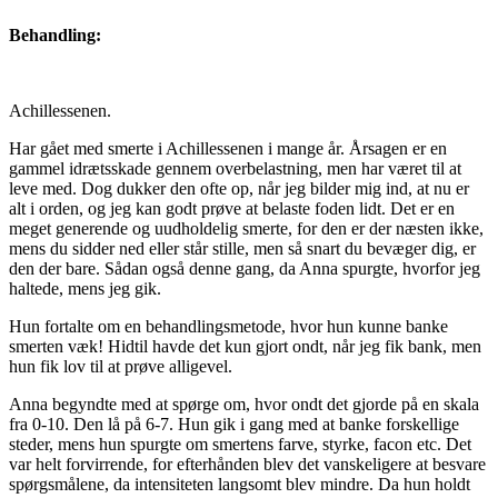
Behandling:
Achillessenen.
Har gået med smerte i Achillessenen i mange år. Årsagen er en
gammel idrætsskade gennem overbelastning, men har været til at
leve med. Dog dukker den ofte op, når jeg bilder mig ind, at nu er
alt i orden, og jeg kan godt prøve at belaste foden lidt. Det er en
meget generende og uudholdelig smerte, for den er der næsten ikke,
mens du sidder ned eller står stille, men så snart du bevæger dig, er
den der bare. Sådan også denne gang, da Anna spurgte, hvorfor jeg
haltede, mens jeg gik.
Hun fortalte om en behandlingsmetode, hvor hun kunne banke
smerten væk! Hidtil havde det kun gjort ondt, når jeg fik bank, men
hun fik lov til at prøve alligevel.
Anna begyndte med at spørge om, hvor ondt det gjorde på en skala
fra 0-10. Den lå på 6-7. Hun gik i gang med at banke forskellige
steder, mens hun spurgte om smertens farve, styrke, facon etc. Det
var helt forvirrende, for efterhånden blev det vanskeligere at besvare
spørgsmålene, da intensiteten langsomt blev mindre. Da hun holdt