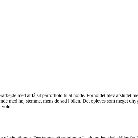
rarbejde med at få sit parforhold til at holde. Forholdet blev afsluttet m
pende med høj stemme, mens de sad i bilen. Det opleves som meget uhygge
k vold.
på situationen. Der tappes på sætningen ” selvom jeg skal skilles fra A