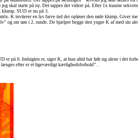
 at jeg skal starte på ny. Det tappes der videre på. Efter 1x traume sekv
k klump. SUD er nu på 3.
 matrix. K inviterer en lys farve ind der opløser den røde klump. Give
 selv” og sin søn i 2. runde. De hjælper begge den yngre K af med sin al
SUD er på 0. Indsigten er, siger K, at hun altid har følt sig alene i det fo
g længes efter er et ligeværdigt kærlighedsforhold” .