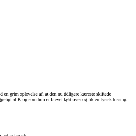
ed en grim oplevelse af, at den nu tidligere kæreste skiftede
ligt af K og som hun er blevet kørt over og fik en fysisk lussing.
, så er jeg ok.