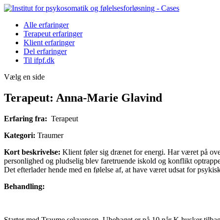
Alle erfaringer
Terapeut erfaringer
Klient erfaringer
Del erfaringer
Til ifpf.dk
Vælg en side
Terapeut: Anna-Marie Glavind
Erfaring fra:
Terapeut
Kategori:
Traumer
Kort beskrivelse:
Klient føler sig drænet for energi. Har været på ove
personlighed og pludselig blev faretruende iskold og konflikt optrap
Det efterlader hende med en følelse af, at have været udsat for psykis
Behandling:
Starter med Traume sekvensen. Ubehaget er på 10 når K husker tilbage 