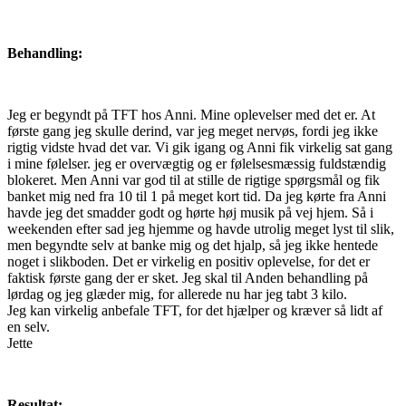
Behandling:
Jeg er begyndt på TFT hos Anni. Mine oplevelser med det er. At
første gang jeg skulle derind, var jeg meget nervøs, fordi jeg ikke
rigtig vidste hvad det var. Vi gik igang og Anni fik virkelig sat gang
i mine følelser. jeg er overvægtig og er følelsesmæssig fuldstændig
blokeret. Men Anni var god til at stille de rigtige spørgsmål og fik
banket mig ned fra 10 til 1 på meget kort tid. Da jeg kørte fra Anni
havde jeg det smadder godt og hørte høj musik på vej hjem. Så i
weekenden efter sad jeg hjemme og havde utrolig meget lyst til slik,
men begyndte selv at banke mig og det hjalp, så jeg ikke hentede
noget i slikboden. Det er virkelig en positiv oplevelse, for det er
faktisk første gang der er sket. Jeg skal til Anden behandling på
lørdag og jeg glæder mig, for allerede nu har jeg tabt 3 kilo.
Jeg kan virkelig anbefale TFT, for det hjælper og kræver så lidt af
en selv.
Jette
Resultat: