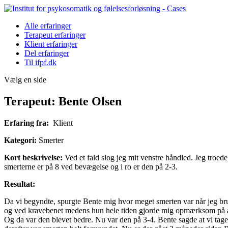
Alle erfaringer
Terapeut erfaringer
Klient erfaringer
Del erfaringer
Til ifpf.dk
Vælg en side
Terapeut: Bente Olsen
Erfaring fra:
Klient
Kategori:
Smerter
Kort beskrivelse:
Ved et fald slog jeg mit venstre håndled. Jeg troed
smerterne er på 8 ved bevægelse og i ro er den på 2-3.
Resultat:
Da vi begyndte, spurgte Bente mig hvor meget smerten var når jeg bru
og ved kravebenet medens hun hele tiden gjorde mig opmærksom på at f
Og da var den blevet bedre. Nu var den på 3-4. Bente sagde at vi tage