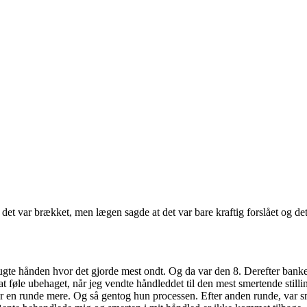
e det var brækket, men lægen sagde at det var bare kraftig forslået og d
gte hånden hvor det gjorde mest ondt. Og da var den 8. Derefter banke
øle ubehaget, når jeg vendte håndleddet til den mest smertende stilling
r en runde mere. Og så gentog hun processen. Efter anden runde, var sme