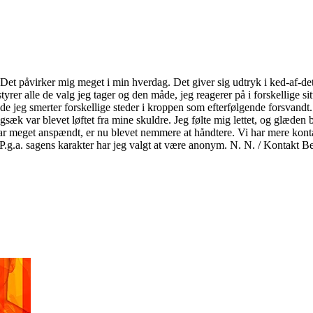
r. Det påvirker mig meget i min hverdag. Det giver sig udtryk i ked-af-d
 styrer alle de valg jeg tager og den måde, jeg reagerer på i forskellige 
e jeg smerter forskellige steder i kroppen som efterfølgende forsvandt.
sæk var blevet løftet fra mine skuldre. Jeg følte mig lettet, og glæden b
var meget anspændt, er nu blevet nemmere at håndtere. Vi har mere kontakt
P.g.a. sagens karakter har jeg valgt at være anonym. N. N. / Kontakt B