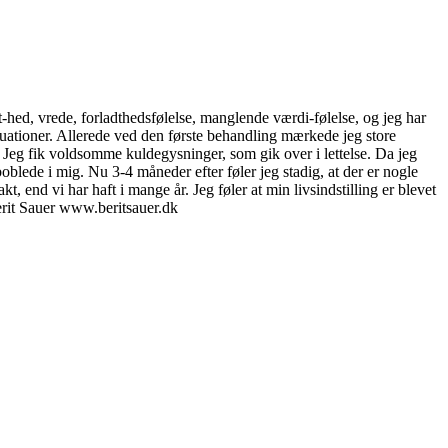
et-hed, vrede, forladthedsfølelse, manglende værdi-følelse, og jeg har
situationer. Allerede ved den første behandling mærkede jeg store
 Jeg fik voldsomme kuldegysninger, som gik over i lettelse. Da jeg
oblede i mig. Nu 3-4 måneder efter føler jeg stadig, at der er nogle
, end vi har haft i mange år. Jeg føler at min livsindstilling er blevet
erit Sauer www.beritsauer.dk