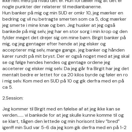
ikke helt med på hvad det er. Hun fortæller mig at det er
nogle punkter der relaterer til medianbanerne.
Hun banker på mig og min SUD er omkr 10, jeg mærker en
bedring og vil nu betragte smerten som ca 5, dog mærker
jeg smerte i mine knæ og ben. Jeg husker at jeg også
bankede på mig selv, jeg har en stor sorg i min krop og den
fylder meget det drejer sig om mine børn. Birgit banker på
mig, og jeg gentager efter hende at jeg elsker og
accepterer mig selv, mange gange.. jeg banker og hånden
kører rundt på mit bryst. Der er også noget med at jeg skal
se og følge hendes hendes og gentage ordene jeg
acceterer og elsker mig selv. Da jeg går fra Birgit har jeg det
mentalt bedre er lettet for ca 20 kilos byrde og føler en ro
i mig selv. Kom med en SUD på 10 og gik derfra med en på
ca 5.
2.Session:
Jeg kommer til Birgit med en følelse af at jeg ikke kan se
verden……. vi bankede for at jeg skulle kunne komme til og
se klart, tågen den lettede og min horisont blev ”bred”
igen!!! min Sud var 5-6 da jeg kom gik derfra med en på 1-2