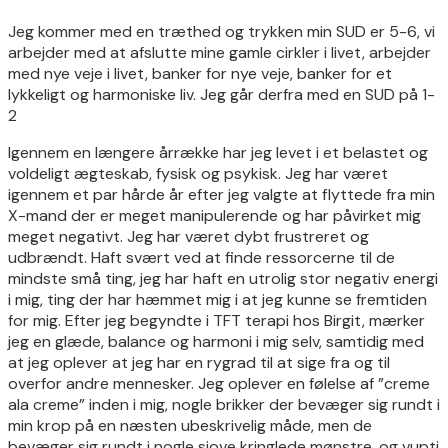
Jeg kommer med en træthed og trykken min SUD er 5-6, vi
arbejder med at afslutte mine gamle cirkler i livet, arbejder
med nye veje i livet, banker for nye veje, banker for et
lykkeligt og harmoniske liv. Jeg går derfra med en SUD på 1-
2
Igennem en længere årrække har jeg levet i et belastet og
voldeligt ægteskab, fysisk og psykisk. Jeg har været
igennem et par hårde år efter jeg valgte at flyttede fra min
X-mand der er meget manipulerende og har påvirket mig
meget negativt. Jeg har været dybt frustreret og
udbrændt. Haft svært ved at finde ressorcerne til de
mindste små ting, jeg har haft en utrolig stor negativ energi
i mig, ting der har hæmmet mig i at jeg kunne se fremtiden
for mig. Efter jeg begyndte i TFT terapi hos Birgit, mærker
jeg en glæde, balance og harmoni i mig selv, samtidig med
at jeg oplever at jeg har en rygrad til at sige fra og til
overfor andre mennesker. Jeg oplever en følelse af ”creme
ala creme” inden i mig, nogle brikker der bevæger sig rundt i
min krop på en næsten ubeskrivelig måde, men de
bevæger sig rundt i nogle sjove kringlede mønstre, og vupti