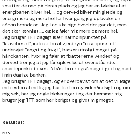
smutter de ned på deres plads og jeg har en følelse af at
energibanen bliver hel…… og derved bliver min glæde og
energi mere og mere hel for hver gang jeg opleveler en
sådan hændelse. Jeg kan ikke sige hvad der gør det, men
det sker jævnligt…… og jeg føler mig mere og mere hel.
Jeg bruger TFT dagligt især, harmonipunktet på
”kravebenet”, indersiden af øjenbryn ”raseripunktet”,
underøjet ”angst og frygt”, banker utroligt meget på
håndkanten, hvor jeg føler at ”batterierne vendes” og
derved tror jeg at jeg får oplevelse at ovenstående…..
smertepunktet ovenpå hånden er også meget god og med
i min daglige banken.
Jeg bruger TFT dagligt, og er overbevist om at det vil følge
mit resten af mit liv, jeg har fået en ny viden/indsigt i og om
mig selv, har jeg nogle blokeringer ting der hæmmer mig
bruger jeg TFT, som har beriget og givet mig meget.
Resultat:
N/A