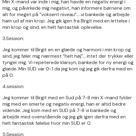
Min X-mand var inde i mig, han havde en negativ energi i
mig, og påvirkede mig negativt, han informere børnene om
alt for meget på ”voksent niveau”…..vi bankede og arbejde
ham ud af min krop. Jeg gik igen fra Birgit med en lettelse i
min krop og sind, en helt fantastisk oplevelse.
3.Session:
Jeg kommer til Birgit en en glæde og harmoni i min krop og
sind, jeg føler mig nærmest ”helt høj”… intet der trykker eller
tynger mig. Vi repeterede klarsyn, bankede for ny energi og
glæde. Min SUD var 0-1 da jeg kom og jeg gik derfra med en
på 0.
4.session:
Jeg kommer til Birgit med en Sud på 7-8 min X-mand fylder
mig med en smerte og negativ energi, han er altid bedre
vidende. Jeg kom med en SUD på 7-8 vi bankede og
arbejde med ovenstående og jeg gik igen derfra med en
helt fantastisk følelse hvor min SUD er 0.
5.Session: