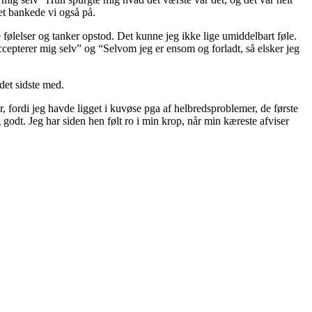
et bankede vi også på.
ølelser og tanker opstod. Det kunne jeg ikke lige umiddelbart føle.
accepterer mig selv” og “Selvom jeg er ensom og forladt, så elsker jeg
det sidste med.
 fordi jeg havde ligget i kuvøse pga af helbredsproblemer, de første
 godt. Jeg har siden hen følt ro i min krop, når min kæreste afviser