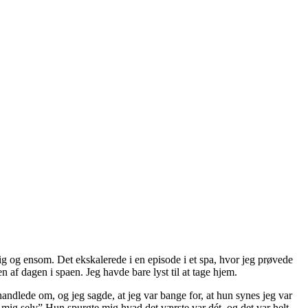
lig og ensom. Det ekskalerede i en episode i et spa, hvor jeg prøvede
 af dagen i spaen. Jeg havde bare lyst til at tage hjem.
andlede om, og jeg sagde, at jeg var bange for, at hun synes jeg var
r mig selv” Hun spurgte mig hvad det værste var dét, og det var helt