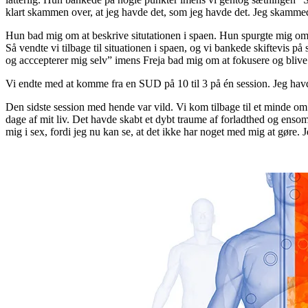
klart skammen over, at jeg havde det, som jeg havde det. Jeg skammede
Hun bad mig om at beskrive situtationen i spaen. Hun spurgte mig om 
Så vendte vi tilbage til situationen i spaen, og vi bankede skiftevis p
og acccepterer mig selv” imens Freja bad mig om at fokusere og blive
Vi endte med at komme fra en SUD på 10 til 3 på én session. Jeg havde
Den sidste session med hende var vild. Vi kom tilbage til et minde om
dage af mit liv. Det havde skabt et dybt traume af forladthed og ensomh
mig i sex, fordi jeg nu kan se, at det ikke har noget med mig at gøre. 