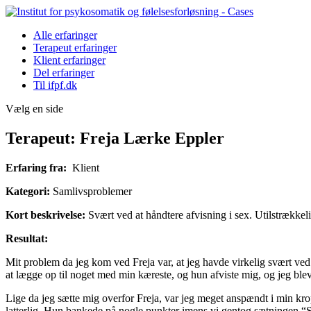
Alle erfaringer
Terapeut erfaringer
Klient erfaringer
Del erfaringer
Til ifpf.dk
Vælg en side
Terapeut: Freja Lærke Eppler
Erfaring fra:
Klient
Kategori:
Samlivsproblemer
Kort beskrivelse:
Svært ved at håndtere afvisning i sex. Utilstrækkel
Resultat:
Mit problem da jeg kom ved Freja var, at jeg havde virkelig svært ved 
at lægge op til noget med min kæreste, og hun afviste mig, og jeg blev 
Lige da jeg sætte mig overfor Freja, var jeg meget anspændt i min krop
latterlig. Hun bankede på nogle punkter imens vi gentog sætningen “Sel