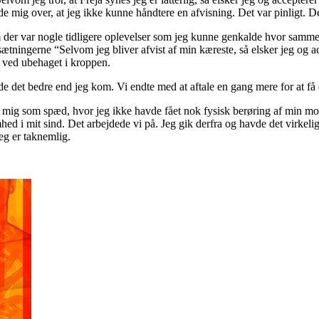
 mig over, at jeg ikke kunne håndtere en afvisning. Det var pinligt. D
der var nogle tidligere oplevelser som jeg kunne genkalde hvor samme f
å sætningerne “Selvom jeg bliver afvist af min kæreste, så elsker jeg og 
 ved ubehaget i kroppen.
 det bedre end jeg kom. Vi endte med at aftale en gang mere for at få 
 mig som spæd, hvor jeg ikke havde fået nok fysisk berøring af min mor,
ed i mit sind. Det arbejdede vi på. Jeg gik derfra og havde det virkelig
Jeg er taknemlig.