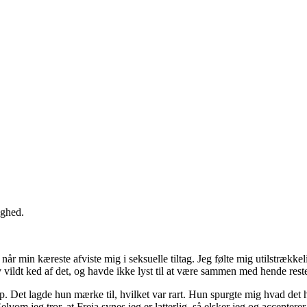
ighed.
når min kæreste afviste mig i seksuelle tiltag. Jeg følte mig utilstrække
vildt ked af det, og havde ikke lyst til at være sammen med hende resten
. Det lagde hun mærke til, hvilket var rart. Hun spurgte mig hvad det h
vom jeg tror, at Freja synes jeg er latterlig, så elsker jeg og acceptere