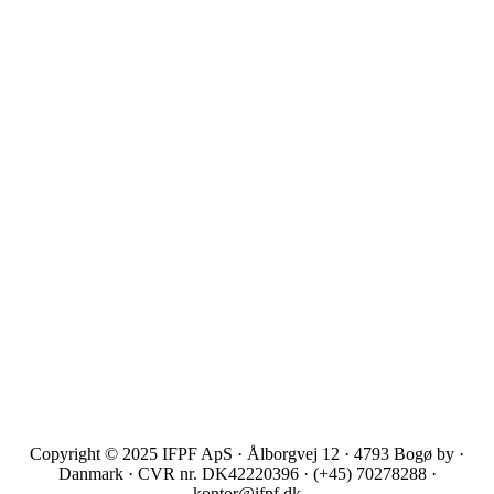
Copyright © 2025 IFPF ApS · Ålborgvej 12 · 4793 Bogø by ·
Danmark · CVR nr. DK42220396 · (+45) 70278288 ·
kontor@ifpf.dk