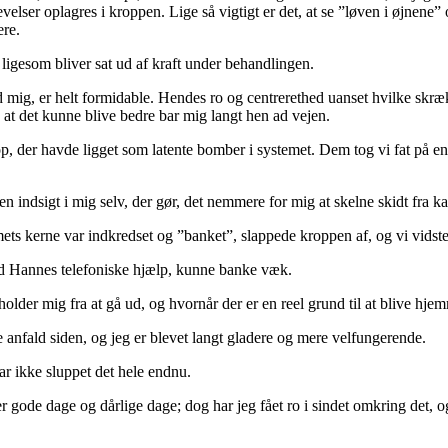
 oplevelser oplagres i kroppen. Lige så vigtigt er det, at se ”løven i øjn
ere.
ligesom bliver sat ud af kraft under behandlingen.
d mig, er helt formidable. Hendes ro og centrerethed uanset hvilke skrækh
, at det kunne blive bedre bar mig langt hen ad vejen.
, der havde ligget som latente bomber i systemet. Dem tog vi fat på en ad
en indsigt i mig selv, der gør, det nemmere for mig at skelne skidt fra ka
ets kerne var indkredset og ”banket”, slappede kroppen af, og vi vidste
ved Hannes telefoniske hjælp, kunne banke væk.
fholder mig fra at gå ud, og hvornår der er en reel grund til at blive hje
e anfald siden, og jeg er blevet langt gladere og mere velfungerende.
ar ikke sluppet det hele endnu.
gode dage og dårlige dage; dog har jeg fået ro i sindet omkring det, o