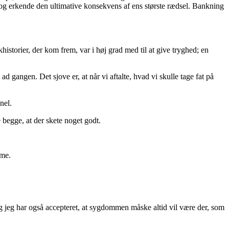
ene” og erkende den ultimative konsekvens af ens største rædsel. Bankning
istorier, der kom frem, var i høj grad med til at give tryghed; en
 gangen. Det sjove er, at når vi aftalte, hvad vi skulle tage fat på
nel.
 begge, at der skete noget godt.
mme.
g jeg har også accepteret, at sygdommen måske altid vil være der, som