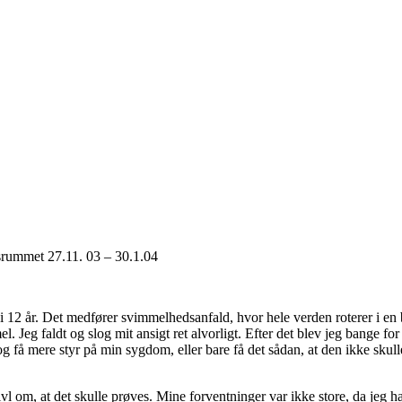
srummet 27.11. 03 – 30.1.04
i 12 år. Det medfører svimmelhedsanfald, hvor hele verden roterer i en b
 Jeg faldt og slog mit ansigt ret alvorligt. Efter det blev jeg bange fo
 og få mere styr på min sygdom, eller bare få det sådan, at den ikke sku
 om, at det skulle prøves. Mine forventninger var ikke store, da jeg ha