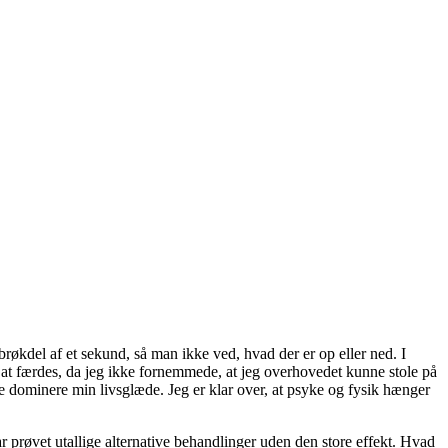
røkdel af et sekund, så man ikke ved, hvad der er op eller ned. I
r at færdes, da jeg ikke fornemmede, at jeg overhovedet kunne stole på
lle dominere min livsglæde. Jeg er klar over, at psyke og fysik hænger
r prøvet utallige alternative behandlinger uden den store effekt. Hvad