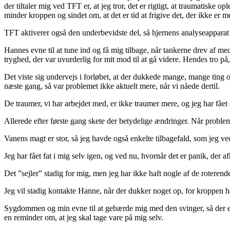
der tiltaler mig ved TFT er, at jeg tror, det er rigtigt, at traumatiske
minder kroppen og sindet om, at det er tid at frigive det, der ikke er m
TFT aktiverer også den underbevidste del, så hjernens analyseapparat 
Hannes evne til at tune ind og få mig tilbage, når tankerne drev af me
tryghed, der var uvurderlig for mit mod til at gå videre. Hendes tro på
Det viste sig undervejs i forløbet, at der dukkede mange, mange ting op
næste gang, så var problemet ikke aktuelt mere, når vi nåede dertil.
De traumer, vi har arbejdet med, er ikke traumer mere, og jeg har fået 
Allerede efter første gang skete der betydelige ændringer. Når problem
Vanens magt er stor, så jeg havde også enkelte tilbagefald, som jeg 
Jeg har fået fat i mig selv igen, og ved nu, hvornår det er panik, der a
Det ”sejler” stadig for mig, men jeg har ikke haft nogle af de roterend
Jeg vil stadig kontakte Hanne, når der dukker noget op, for kroppen h
Sygdommen og min evne til at gebærde mig med den svinger, så der er 
en reminder om, at jeg skal tage vare på mig selv.