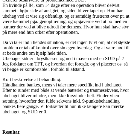
En kvinde på 84, som 14 dage efter en operation bliver delvist
lammet i højre side af ansigtet, og siden bliver tapet op. Hun har
ubehag ved at vise sig offentligt, og er samtidig frustreret over pt. at
være hæmmet pga. genoptræning, og opgaverne ved at bo med en
partner der ved at blive udredt for demens. Hvor hun skal have styr
på mere end hun orker efter operationen.
Da vi taler ind i hendes situation, er det ingen tvivl om, at det største
problem er tab af kontrol over sin egen hverdag. Og at være nødt til
at bede andre om hjælp hele tiden.
Ubehaget sidder i brystkassen og ned i maven med en SUD på 7
Jeg forklarer om TFT, og hvordan det foregår, og vi placerer os, så
vi begge er komfortable i forhold til afstand.
Kort beskrivelse af behandling:
Håndkanten bankes, mens vi taler mere specifikt ind i ubehaget.
Efter to runder med både at vende batterier og traumesekvens, hvor
ubehaget bliver mindre, men ikke forsvinder helt. Finder vi en
sætning, hvorefter den fulde sekvens inkl. 9-punktsbehandling
bankes flere gange. Vi fortsætter til hun ikke længere kan mærke
ubehaget, og SUD er 0.
Resultat: