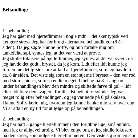
Behandling:
1. behandling
Jeg har gået med hjerteflimmer i nogle mdr. – det sker typisk ved
længere stress. Jeg har før brugt alternative behandlinger (8 år
siden). Da jeg søgte Hanne Soffy, og hun fortalte mig om
tankefeltterapi, syntes jeg, at det var værd at prøve.
Jeg skulle fokusere på hjerteflimmer, jeg syntes, at det var svært, da
jeg havde det godt i brystet, da jeg kom. Lidt efter lidt kunne jeg
fornemme det første store anfald af hjerteflimmer, som jeg havde for
ca. 8 år siden. Det viste sig som en stor stjerne i brystet – den var rød
med store spidser, som spændte meget. Ubehag på 8. Langsomt
under behandlingen blev den mindre og skiftede farve til gul – lidt
efter lidt blev den svagere, for til sidst helt at forsvinde. Jeg var
meget rolig efter behandlingen, og jeg var nede på 0 på skalaen.
Hanne Soffy lærte mig, hvordan jeg kunne banke mig selv hver dag.
Vi ar aftalt en ny tid for at følge op på behandlingen.
2. behandling
Jeg har haft 3 gange hjerteflimmer i den forløbne uge, små anfald,
men jeg er alligevel urolig. Vi blev enige om, at jeg skulle fokusere
på den stress, som udløste hjerteflimmeren. Den viste sig som en stor