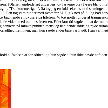
sen. Følelsen ændrede sig undervejs, og farverne blev lysere blå, og føl
 sagde: ”Det kommer igen”. Så tog jeg en fuld sekvens med sætningen: 
 Den tog vi to runder med hvorefter SUD gik ned på 2. Jeg bad hende 
 og bad hende at fokusere på følelsen. Vi tog nogle runder af traumese
ede videre med traumesekvensen. Efter kort tid sagde hun at der nu bare
. Jeg bankede på mirakelpunktet, mens jeg bad hende sidde og nyde tilsta
 forladthed frem igen, men hun sagde at der bare var hvidt. Hun var me
hold til følelsen af forladthed, og hun sagde at hun ikke havde haft den 