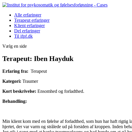
Alle erfaringer
Terapeut erfaringer
Klient erfaringer
Del erfaringer
Til ifpf.dk
Vælg en side
Terapeut: Iben Hayduk
Erfaring fra:
Terapeut
Kategori:
Traumer
Kort beskrivelse:
Ensomhed og forladthed.
Behandling:
Min klient kom med en følelse af forladthed, som hun har haft rigtig 
hjertet, der var varm og strålede ud på forsiden af kroppen. Inden b
Jeg gik i gang med at banke traumesekvens og bad hende om at gå helt 