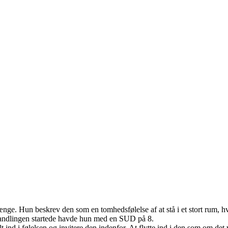
længe. Hun beskrev den som en tomhedsfølelse af at stå i et stort rum, h
ehandlingen startede havde hun med en SUD på 8.
ind i følelsen og invitere den indenfor. At flytte ind i den som om det