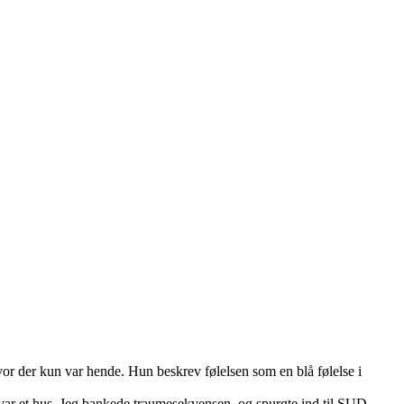
vor der kun var hende. Hun beskrev følelsen som en blå følelse i
 var et hus. Jeg bankede traumesekvensen, og spurgte ind til SUD.