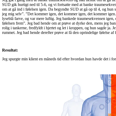
SUD gik hurtigt ned til 5-6, og vi fortsatte med at banke traumesekven
om at gå ind i følelsen igen. Da begyndte SUD at gå op til 4, og hun
jeg mig selv”. ”Det kommer igen, det kommer igen, det kommer igen…”
lyseblå farve, og var mere luftig. Jeg bankede traumesekvensen igen,
følelsen frem”. Jeg bad hende om at prøve at dyrke den, mens jeg bank
rolig i tankerne, fredfyldt i hjertet og let i kroppen, og hun sagde ja
rummet. Jeg bad hende derefter prøve at få den oprindelige følelse af
Resultat:
Jeg spurgte min klient en måneds tid efter hvordan hun havde det i for