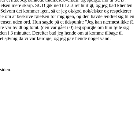
elsen mere skarp. SUD gik ned til 2-3 ret hurtigt, og jeg bad klienten
”Selvom det kommer igen, så er jeg ok/god nok/elsker og respekterer
om at beskrive følelsen for mig igen, og den havde ændret sig til en
kvensen uden ord. Hun sagde på et tidspunkt: ”Jeg kan nærmest ikke få
 var hvidt og tomt. (den var gået i 0) Jeg spurgte om hun følte sig
nden i 3 minutter. Derefter bad jeg hende om at komme tilbage til
get søvnig da vi var færdige, og jeg gav hende noget vand.
siden.