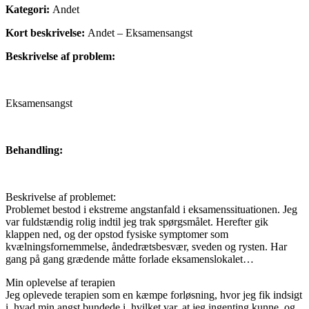
Kategori:
Andet
Kort beskrivelse:
Andet – Eksamensangst
Beskrivelse af problem:
Eksamensangst
Behandling:
Beskrivelse af problemet:
Problemet bestod i ekstreme angstanfald i eksamenssituationen. Jeg
var fuldstændig rolig indtil jeg trak spørgsmålet. Herefter gik
klappen ned, og der opstod fysiske symptomer som
kvælningsfornemmelse, åndedrætsbesvær, sveden og rysten. Har
gang på gang grædende måtte forlade eksamenslokalet…
Min oplevelse af terapien
Jeg oplevede terapien som en kæmpe forløsning, hvor jeg fik indsigt
i, hvad min angst bundede i, hvilket var, at jeg ingenting kunne, og