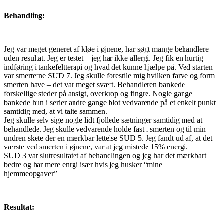
Behandling:
Jeg var meget generet af kløe i øjnene, har søgt mange behandlere
uden resultat. Jeg er testet – jeg har ikke allergi. Jeg fik en hurtig
indføring i tankefeltterapi og hvad det kunne hjælpe på. Ved starten
var smerterne SUD 7. Jeg skulle forestile mig hvilken farve og form
smerten have – det var meget svært. Behandleren bankede
forskellige steder på ansigt, overkrop og fingre. Nogle gange
bankede hun i serier andre gange blot vedvarende på et enkelt punkt
samtidig med, at vi talte sammen.
Jeg skulle selv sige nogle lidt fjollede sætninger samtidig med at
behandlede. Jeg skulle vedvarende holde fast i smerten og til min
undren skete der en mærkbar lettelse SUD 5. Jeg fandt ud af, at det
værste ved smerten i øjnene, var at jeg mistede 15% energi.
SUD 3 var slutresultatet af behandlingen og jeg har det mærkbart
bedre og har mere enrgi især hvis jeg husker “mine
hjemmeopgaver”
Resultat: