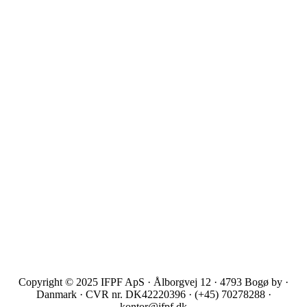
Copyright © 2025 IFPF ApS · Ålborgvej 12 · 4793 Bogø by ·
Danmark · CVR nr. DK42220396 · (+45) 70278288 ·
kontor@ifpf.dk