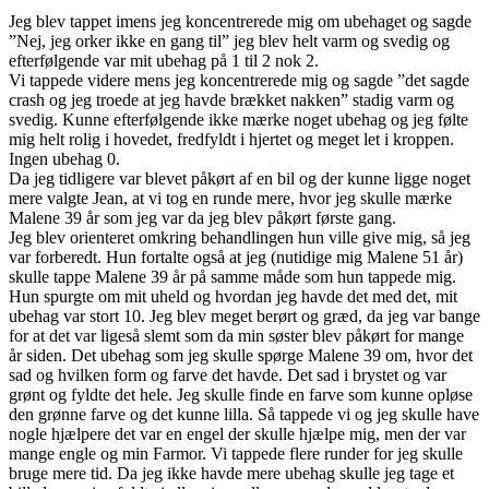
Jeg blev tappet imens jeg koncentrerede mig om ubehaget og sagde
”Nej, jeg orker ikke en gang til” jeg blev helt varm og svedig og
efterfølgende var mit ubehag på 1 til 2 nok 2.
Vi tappede videre mens jeg koncentrerede mig og sagde ”det sagde
crash og jeg troede at jeg havde brækket nakken” stadig varm og
svedig. Kunne efterfølgende ikke mærke noget ubehag og jeg følte
mig helt rolig i hovedet, fredfyldt i hjertet og meget let i kroppen.
Ingen ubehag 0.
Da jeg tidligere var blevet påkørt af en bil og der kunne ligge noget
mere valgte Jean, at vi tog en runde mere, hvor jeg skulle mærke
Malene 39 år som jeg var da jeg blev påkørt første gang.
Jeg blev orienteret omkring behandlingen hun ville give mig, så jeg
var forberedt. Hun fortalte også at jeg (nutidige mig Malene 51 år)
skulle tappe Malene 39 år på samme måde som hun tappede mig.
Hun spurgte om mit uheld og hvordan jeg havde det med det, mit
ubehag var stort 10. Jeg blev meget berørt og græd, da jeg var bange
for at det var ligeså slemt som da min søster blev påkørt for mange
år siden. Det ubehag som jeg skulle spørge Malene 39 om, hvor det
sad og hvilken form og farve det havde. Det sad i brystet og var
grønt og fyldte det hele. Jeg skulle finde en farve som kunne opløse
den grønne farve og det kunne lilla. Så tappede vi og jeg skulle have
nogle hjælpere det var en engel der skulle hjælpe mig, men der var
mange engle og min Farmor. Vi tappede flere runder for jeg skulle
bruge mere tid. Da jeg ikke havde mere ubehag skulle jeg tage et