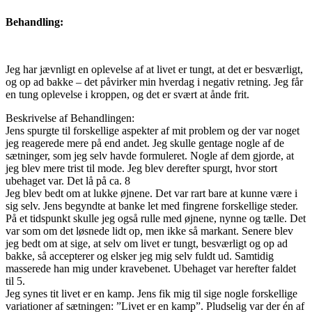
Behandling:
Jeg har jævnligt en oplevelse af at livet er tungt, at det er besværligt,
og op ad bakke – det påvirker min hverdag i negativ retning. Jeg får
en tung oplevelse i kroppen, og det er svært at ånde frit.
Beskrivelse af Behandlingen:
Jens spurgte til forskellige aspekter af mit problem og der var noget
jeg reagerede mere på end andet. Jeg skulle gentage nogle af de
sætninger, som jeg selv havde formuleret. Nogle af dem gjorde, at
jeg blev mere trist til mode. Jeg blev derefter spurgt, hvor stort
ubehaget var. Det lå på ca. 8
Jeg blev bedt om at lukke øjnene. Det var rart bare at kunne være i
sig selv. Jens begyndte at banke let med fingrene forskellige steder.
På et tidspunkt skulle jeg også rulle med øjnene, nynne og tælle. Det
var som om det løsnede lidt op, men ikke så markant. Senere blev
jeg bedt om at sige, at selv om livet er tungt, besværligt og op ad
bakke, så accepterer og elsker jeg mig selv fuldt ud. Samtidig
masserede han mig under kravebenet. Ubehaget var herefter faldet
til 5.
Jeg synes tit livet er en kamp. Jens fik mig til sige nogle forskellige
variationer af sætningen: ”Livet er en kamp”. Pludselig var der én af