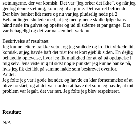
sætningerne, der var komisk. Det var ”jeg orker det ikke”, og når jeg
gentog denne sætning, kom jeg til at grine. Det var ret befriende.
Der blev banket lidt mere og nu var jeg pludselig nede på 2.
Behandlingen sluttede med, at jeg med øjnene skulle følge hans
hånd nede fra gulvet og opefter og ud til siderne et par gange. Det
var behageligt og det var næsten helt væk nu.
Beskrivelse af resultatet:
Jeg kunne lettere trække vejret og jeg smilede og lo. Det virkede lidt
komisk, at jeg havde haft det trist for et kort øjeblik siden. En dejlig
behagelig oplevelse, hvor jeg fik mulighed for at gå på opdagelse i
mig selv. Jens viste mig til sidst nogle punkter jeg kunne banke på,
hvis jeg fik det lidt på samme måde som beskrevet ovenfor.
Andet:
Jeg følte jeg var i gode hænder, og havde en klar fornemmelse af at
blive forstået, og at det var i orden at have det som jeg havde, at mit
problem var legalt, det var rart. Jeg følte jeg blev respekteret.
Resultat:
N/A