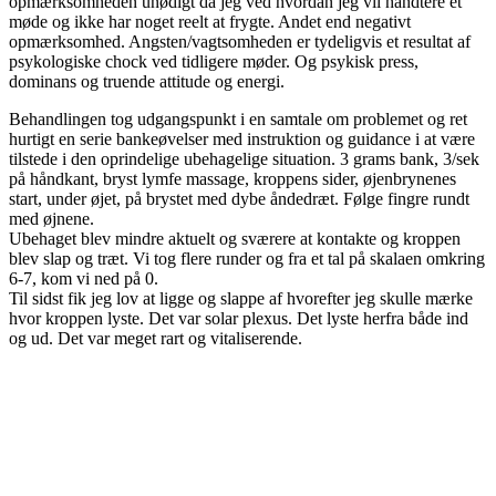
opmærksomheden unødigt da jeg ved hvordan jeg vil håndtere et
møde og ikke har noget reelt at frygte. Andet end negativt
opmærksomhed. Angsten/vagtsomheden er tydeligvis et resultat af
psykologiske chock ved tidligere møder. Og psykisk press,
dominans og truende attitude og energi.
Behandlingen tog udgangspunkt i en samtale om problemet og ret
hurtigt en serie bankeøvelser med instruktion og guidance i at være
tilstede i den oprindelige ubehagelige situation. 3 grams bank, 3/sek
på håndkant, bryst lymfe massage, kroppens sider, øjenbrynenes
start, under øjet, på brystet med dybe åndedræt. Følge fingre rundt
med øjnene.
Ubehaget blev mindre aktuelt og sværere at kontakte og kroppen
blev slap og træt. Vi tog flere runder og fra et tal på skalaen omkring
6-7, kom vi ned på 0.
Til sidst fik jeg lov at ligge og slappe af hvorefter jeg skulle mærke
hvor kroppen lyste. Det var solar plexus. Det lyste herfra både ind
og ud. Det var meget rart og vitaliserende.