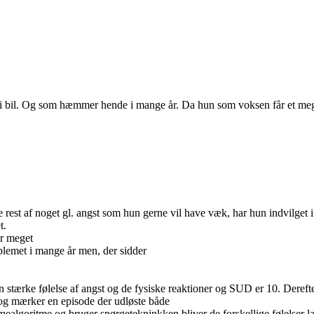
i bil. Og som hæmmer hende i mange år. Da hun som voksen får et meget a
le rest af noget gl. angst som hun gerne vil have væk, har hun indvilget i
t.
ar meget
blemet i mange år men, der sidder
n stærke følelse af angst og de fysiske reaktioner og SUD er 10. Dereft
n og mærker en episode der udløste både
mealgoritme og bruger spørgetekninkken bliver de forskellige følelser 