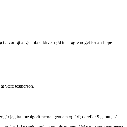
lvorligt angstanfald bliver nød til at gøre noget for at slippe
 at være testperson.
er går jeg traumealgoritmerne igennem og OP, derefter 9 gamut, så
lagt under 1: lavt selvværd , som udspringer af M.s mor som var meget