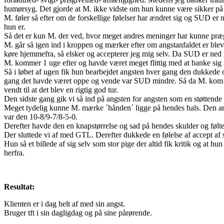
humørsyg. Det gjorde at M. ikke vidste om hun kunne være sikker på 
M. føler så efter om de forskellige følelser har ændret sig og SUD er n
hun er.
Så det er kun M. der ved, hvor meget andres meninger har kunne præge 
M. går så igen ind i kroppen og mærker efter om angstanfaldet er ble
køre hjemmefra, så elsker og accepterer jeg mig selv. Da SUD er ned på
M. kommer 1 uge efter og havde været meget flittig med at banke sig 
Så i løbet af ugen fik hun bearbejdet angsten hver gang den dukkede o
gang det havde været oppe og vende var SUD mindre. Så da M. kom ti
vendt til at det blev en rigtig god tur.
Den sidste gang gik vi så ind på angsten for angsten som en støttende
Meget tydelig kunne M. mærke ´hånden´ ligge på hendes hals. Den an
var den 10-8/9-7/8-5-0.
Derefter havde den en knapstørrelse og sad på hendes skulder og føl
Der sluttede vi af med GTL. Derefter dukkede en følelse af accept af s
Hun så et billede af sig selv som stor pige der altid fik kritik og at 
herfra.
Resultat:
Klienten er i dag helt af med sin angst.
Bruger tft i sin dagligdag og på sine pårørende.