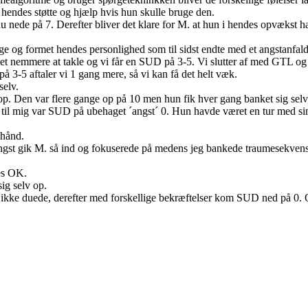
hendes støtte og hjælp hvis hun skulle bruge den.
u nede på 7. Derefter bliver det klare for M. at hun i hendes opvækst ha
og formet hendes personlighed som til sidst endte med et angstanfald. 
vet nemmere at takle og vi får en SUD på 3-5. Vi slutter af med GTL og
 3-5 aftaler vi 1 gang mere, så vi kan få det helt væk.
selv.
p. Den var flere gange op på 10 men hun fik hver gang banket sig selv,
l mig var SUD på ubehaget ´angst´ 0. Hun havde været en tur med sin s
 hånd.
gst gik M. så ind og fokuserede på medens jeg bankede traumesekvense
tes OK.
ig selv op.
hun ikke duede, derefter med forskellige bekræftelser kom SUD ned på 0. O