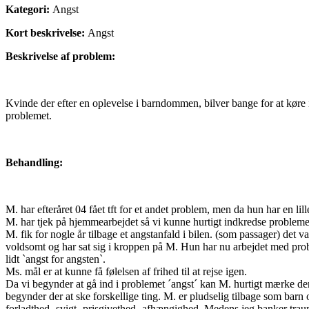
Kategori:
Angst
Kort beskrivelse:
Angst
Beskrivelse af problem:
Kvinde der efter en oplevelse i barndommen, bilver bange for at køre 
problemet.
Behandling:
M. har efteråret 04 fået tft for et andet problem, men da hun har en lil
M. har tjek på hjemmearbejdet så vi kunne hurtigt indkredse probleme
M. fik for nogle år tilbage et angstanfald i bilen. (som passager) det v
voldsomt og har sat sig i kroppen på M. Hun har nu arbejdet med pro
lidt `angst for angsten`.
Ms. mål er at kunne få følelsen af frihed til at rejse igen.
Da vi begynder at gå ind i problemet ´angst´ kan M. hurtigt mærke de
begynder der at ske forskellige ting. M. er pludselig tilbage som bar
forladthed- svigt- prisgivethed- afhængighed. Medens jeg banker trau