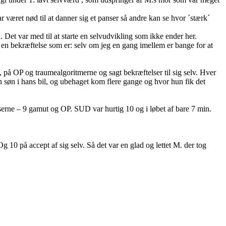
r været nød til at danner sig et panser så andre kan se hvor ´stærk´
Det var med til at starte en selvudvikling som ikke ender her.
 en bekræftelse som er: selv om jeg en gang imellem er bange for at
 på OP og traumealgoritmerne og sagt bekræftelser til sig selv. Hver
øn i hans bil, og ubehaget kom flere gange og hvor hun fik det
rne – 9 gamut og OP. SUD var hurtig 10 og i løbet af bare 7 min.
g 10 på accept af sig selv. Så det var en glad og lettet M. der tog