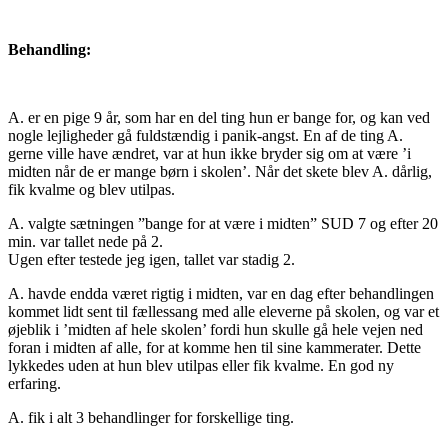
Behandling:
A. er en pige 9 år, som har en del ting hun er bange for, og kan ved
nogle lejligheder gå fuldstændig i panik-angst. En af de ting A.
gerne ville have ændret, var at hun ikke bryder sig om at være ’i
midten når de er mange børn i skolen’. Når det skete blev A. dårlig,
fik kvalme og blev utilpas.
A. valgte sætningen ”bange for at være i midten” SUD 7 og efter 20
min. var tallet nede på 2.
Ugen efter testede jeg igen, tallet var stadig 2.
A. havde endda været rigtig i midten, var en dag efter behandlingen
kommet lidt sent til fællessang med alle eleverne på skolen, og var et
øjeblik i ’midten af hele skolen’ fordi hun skulle gå hele vejen ned
foran i midten af alle, for at komme hen til sine kammerater. Dette
lykkedes uden at hun blev utilpas eller fik kvalme. En god ny
erfaring.
A. fik i alt 3 behandlinger for forskellige ting.