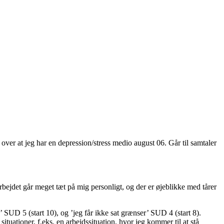
r over at jeg har en depression/stress medio august 06. Går til samtaler
rbejdet går meget tæt på mig personligt, og der er øjeblikke med tårer
 SUD 5 (start 10), og ’jeg får ikke sat grænser’ SUD 4 (start 8).
tuationer, f.eks. en arbejdssituation, hvor jeg kommer til at stå