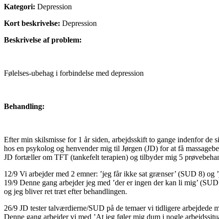
Kategori:
Depression
Kort beskrivelse:
Depression
Beskrivelse af problem:
Følelses-ubehag i forbindelse med depression
Behandling:
Efter min skilsmisse for 1 år siden, arbejdsskift to gange indenfor de s
hos en psykolog og henvender mig til Jørgen (JD) for at få massageb
JD fortæller om TFT (tankefelt terapien) og tilbyder mig 5 prøvebeha
12/9 Vi arbejder med 2 emner: ’jeg får ikke sat grænser’ (SUD 8) og 
19/9 Denne gang arbejder jeg med ’der er ingen der kan li mig’ (SUD 8 
og jeg bliver ret træt efter behandlingen.
26/9 JD tester talværdierne/SUD på de temaer vi tidligere arbejdede me
Denne gang arbejder vi med ’At jeg føler mig dum i nogle arbejdssituati