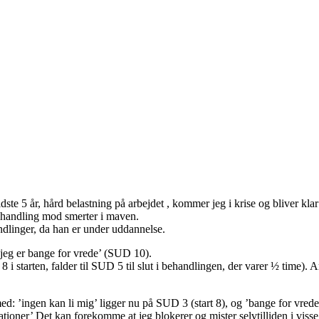
idste 5 år, hård belastning på arbejdet , kommer jeg i krise og bliver kla
ehandling mod smerter i maven.
ndlinger, da han er under uddannelse.
’jeg er bange for vrede’ (SUD 10).
i starten, falder til SUD 5 til slut i behandlingen, der varer ½ time). A
d: ’ingen kan li mig’ ligger nu på SUD 3 (start 8), og ’bange for vrede’
oner’ Det kan forekomme at jeg blokerer og mister selvtilliden i visse si