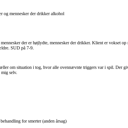
er og mennesker der drikker alkohol
for mennesker der er højlydte, mennesker der drikker. Klient er vokset op
ældre. SUD på 7-9.
ler om situation i tog, hvor alle ovennævnte triggers var i spil. Der g
 mig selv.
 behandling for smerter (anden årsag)