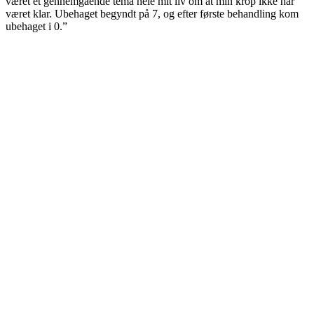
været et gennemgående tema hele mit liv om at min krop ikke har
været klar. Ubehaget begyndt på 7, og efter første behandling kom
ubehaget i 0.”