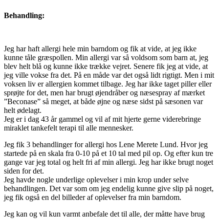
Behandling:
Jeg har haft allergi hele min barndom og fik at vide, at jeg ikke
kunne tåle græspollen. Min allergi var så voldsom som barn at, jeg
blev helt blå og kunne ikke trække vejret. Senere fik jeg at vide, at
jeg ville vokse fra det. På en måde var det også lidt rigtigt. Men i mit
voksen liv er allergien kommet tilbage. Jeg har ikke taget piller eller
sprøjte for det, men har brugt øjendråber og næsespray af mærket
”Beconase” så meget, at både øjne og næse sidst på sæsonen var
helt ødelagt.
Jeg er i dag 43 år gammel og vil af mit hjerte gerne viderebringe
miraklet tankefelt terapi til alle mennesker.
Jeg fik 3 behandlinger for allergi hos Lene Merete Lund. Hvor jeg
startede på en skala fra 0-10 på et 10 tal med pil op. Og efter kun tre
gange var jeg total og helt fri af min allergi. Jeg har ikke brugt noget
siden for det.
Jeg havde nogle underlige oplevelser i min krop under selve
behandlingen. Det var som om jeg endelig kunne give slip på noget,
jeg fik også en del billeder af oplevelser fra min barndom.
Jeg kan og vil kun varmt anbefale det til alle, der måtte have brug