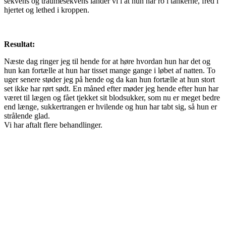
sekvens og traumesekvens lander vi i at hun har ro i tankerne, fred i
hjertet og lethed i kroppen.
Resultat:
Næste dag ringer jeg til hende for at høre hvordan hun har det og
hun kan fortælle at hun har tisset mange gange i løbet af natten. To
uger senere støder jeg på hende og da kan hun fortælle at hun stort
set ikke har rørt sødt. En måned efter møder jeg hende efter hun har
været til lægen og fået tjekket sit blodsukker, som nu er meget bedre
end længe, sukkertrangen er hvilende og hun har tabt sig, så hun er
strålende glad.
Vi har aftalt flere behandlinger.