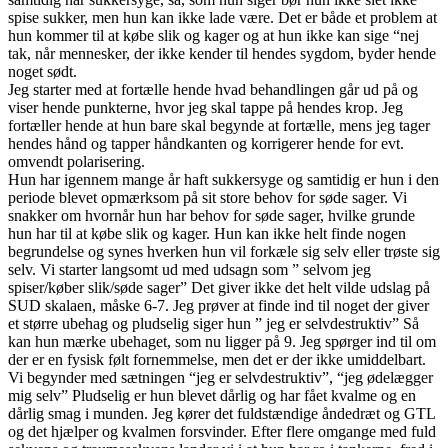
spise sukker, men hun kan ikke lade være. Det er både et problem at
hun kommer til at købe slik og kager og at hun ikke kan sige “nej
tak, når mennesker, der ikke kender til hendes sygdom, byder hende
noget sødt.
Jeg starter med at fortælle hende hvad behandlingen går ud på og
viser hende punkterne, hvor jeg skal tappe på hendes krop. Jeg
fortæller hende at hun bare skal begynde at fortælle, mens jeg tager
hendes hånd og tapper håndkanten og korrigerer hende for evt.
omvendt polarisering.
Hun har igennem mange år haft sukkersyge og samtidig er hun i den
periode blevet opmærksom på sit store behov for søde sager. Vi
snakker om hvornår hun har behov for søde sager, hvilke grunde
hun har til at købe slik og kager. Hun kan ikke helt finde nogen
begrundelse og synes hverken hun vil forkæle sig selv eller trøste sig
selv. Vi starter langsomt ud med udsagn som ” selvom jeg
spiser/køber slik/søde sager” Det giver ikke det helt vilde udslag på
SUD skalaen, måske 6-7. Jeg prøver at finde ind til noget der giver
et større ubehag og pludselig siger hun ” jeg er selvdestruktiv” Så
kan hun mærke ubehaget, som nu ligger på 9. Jeg spørger ind til om
der er en fysisk følt fornemmelse, men det er der ikke umiddelbart.
Vi begynder med sætningen “jeg er selvdestruktiv”, “jeg ødelægger
mig selv” Pludselig er hun blevet dårlig og har fået kvalme og en
dårlig smag i munden. Jeg kører det fuldstændige åndedræt og GTL
og det hjælper og kvalmen forsvinder. Efter flere omgange med fuld