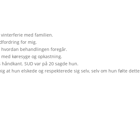
å vinterferie med familien.
udfordring for mig.
om hvordan behandlingen foregår.
r med køresyge og opkastning.
s håndkant. SUD var på 20 sagde hun.
 at hun elskede og respekterede sig selv, selv om hun følte dett