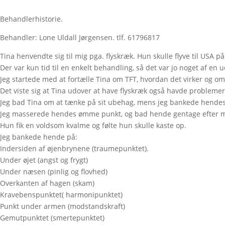
Behandlerhistorie.
Behandler: Lone Uldall Jørgensen. tlf. 61796817
Tina henvendte sig til mig pga. flyskræk. Hun skulle flyve til USA p
Der var kun tid til en enkelt behandling, så det var jo noget af en 
Jeg startede med at fortælle Tina om TFT, hvordan det virker og 
Det viste sig at Tina udover at have flyskræk også havde probleme
Jeg bad Tina om at tænke på sit ubehag, mens jeg bankede hende
Jeg masserede hendes ømme punkt, og bad hende gentage efter mig
Hun fik en voldsom kvalme og følte hun skulle kaste op.
Jeg bankede hende på:
Indersiden af øjenbrynene (traumepunktet).
Under øjet (angst og frygt)
Under næsen (pinlig og flovhed)
Overkanten af hagen (skam)
Kravebenspunktet( harmonipunktet)
Punkt under armen (modstandskraft)
Gemutpunktet (smertepunktet)