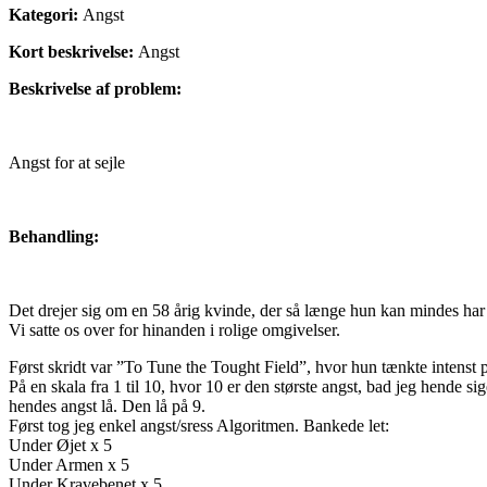
Kategori:
Angst
Kort beskrivelse:
Angst
Beskrivelse af problem:
Angst for at sejle
Behandling:
Det drejer sig om en 58 årig kvinde, der så længe hun kan mindes har 
Vi satte os over for hinanden i rolige omgivelser.
Først skridt var ”To Tune the Tought Field”, hvor hun tænkte intenst på
På en skala fra 1 til 10, hvor 10 er den største angst, bad jeg hende si
hendes angst lå. Den lå på 9.
Først tog jeg enkel angst/sress Algoritmen. Bankede let:
Under Øjet x 5
Under Armen x 5
Under Kravebenet x 5