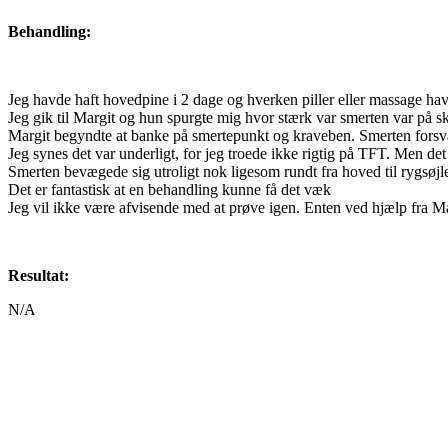
Behandling:
Jeg havde haft hovedpine i 2 dage og hverken piller eller massage hav
Jeg gik til Margit og hun spurgte mig hvor stærk var smerten var på sk
Margit begyndte at banke på smertepunkt og kraveben. Smerten forsva
Jeg synes det var underligt, for jeg troede ikke rigtig på TFT. Men de
Smerten bevægede sig utroligt nok ligesom rundt fra hoved til rygsøjle 
Det er fantastisk at en behandling kunne få det væk
Jeg vil ikke være afvisende med at prøve igen. Enten ved hjælp fra Mar
Resultat:
N/A