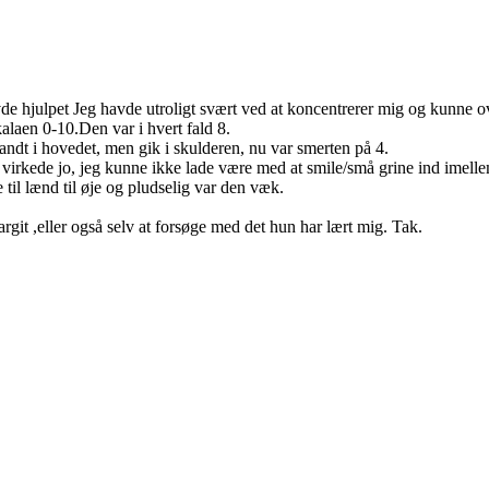
de hjulpet Jeg havde utroligt svært ved at koncentrerer mig og kunne o
alaen 0-10.Den var i hvert fald 8.
ndt i hovedet, men gik i skulderen, nu var smerten på 4.
t virkede jo, jeg kunne ikke lade være med at smile/små grine ind imell
til lænd til øje og pludselig var den væk.
git ,eller også selv at forsøge med det hun har lært mig. Tak.