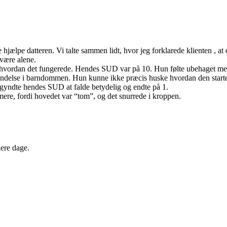
lle hjælpe datteren. Vi talte sammen lidt, hvor jeg forklarede klienten ,
være alene.
 hvordan det fungerede. Hendes SUD var på 10. Hun følte ubehaget me
egyndelse i barndommen. Hun kunne ikke præcis huske hvordan den starte
egyndte hendes SUD at falde betydelig og endte på 1.
ere, fordi hovedet var “tom”, og det snurrede i kroppen.
ere dage.