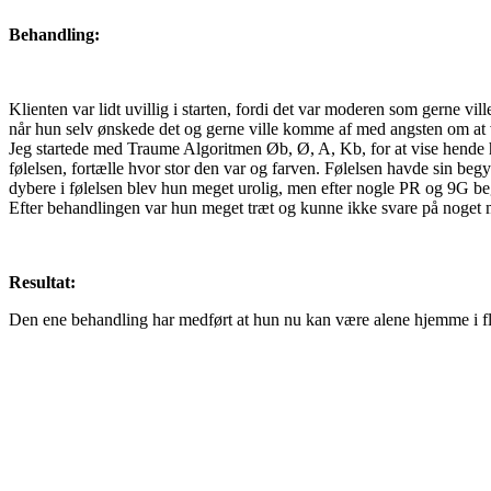
Behandling:
Klienten var lidt uvillig i starten, fordi det var moderen som gerne vi
når hun selv ønskede det og gerne ville komme af med angsten om at 
Jeg startede med Traume Algoritmen Øb, Ø, A, Kb, for at vise hende
følelsen, fortælle hvor stor den var og farven. Følelsen havde sin b
dybere i følelsen blev hun meget urolig, men efter nogle PR og 9G b
Efter behandlingen var hun meget træt og kunne ikke svare på noget m
Resultat:
Den ene behandling har medført at hun nu kan være alene hjemme i fl