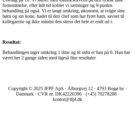
fornemmelse, efter lidt tid kobler vi sætninger og 9-punkts
behandling på også. Vi er langt omkring, økonomi, at svigte sine
børn og sin kone, hadet til den chef som har fyret ham, savnet til
kollegaerne og ikke mindst den stress det hele er endt ud i.
Resultat:
Behandlingen tager omkring 1 time og til sidst er han på 0. Han har
været her 2 gange siden med ligeså fine resultater
Copyright © 2025 IFPF ApS · Ålborgvej 12 · 4793 Bogø by ·
Danmark · CVR nr. DK42220396 · (+45) 70278288 ·
kontor@ifpf.dk