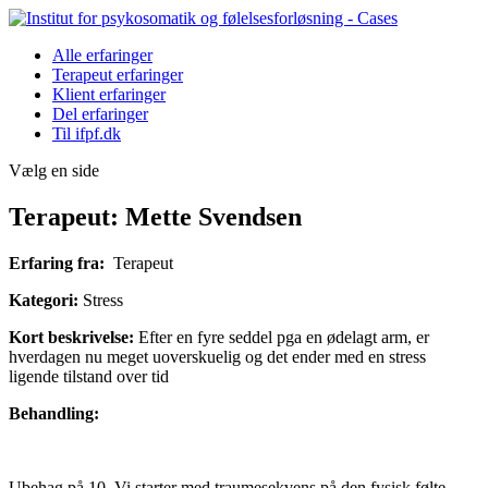
Alle erfaringer
Terapeut erfaringer
Klient erfaringer
Del erfaringer
Til ifpf.dk
Vælg en side
Terapeut: Mette Svendsen
Erfaring fra:
Terapeut
Kategori:
Stress
Kort beskrivelse:
Efter en fyre seddel pga en ødelagt arm, er
hverdagen nu meget uoverskuelig og det ender med en stress
ligende tilstand over tid
Behandling:
Ubehag på 10. Vi starter med traumesekvens på den fysisk følte