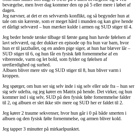
bevægelse, men hver dag kommer den op på 5 eller mere i løbet af
dagen.
Jeg nævner, at det er en selvværds konflikt, og så begynder hun at
tale om sin kæreste, som er meget hård i munden og kan give hende
et dårligt selvværd – hun mærker kulde i armen og SUD stiger til 4.
Jeg beder hende tænke tilbage til første gang hun havde følelsen af
lavt selvværd, og der dukker en episode op fra hun var barn, hvor
hun er til jazzballet, og en anden pige siger, at hun har blæver lår –
SUD stiger til 6, og hun får en fysisk følt fornemmelse af en
vibrerende, varm og let bold, som fylder og følelsen af
uretfærdighed og surhed.
Albuen bliver mere stiv og SUD stiger til 8, hun bliver varm i
kroppen.
Jeg spørger, om hun ser sig selv inde i sig selv eller ude fra – hun ser
sig selv udefra, og jeg kører en Matrix på hende. Det virker, og hun
kommer ind i sig selv, SUD på den fysisk følte fornemmelse falder
til 2, og albuen er slet ikke stiv mere og SUD her er faldet til 2.
Jeg kører 2 traume sekvenser, hvor hun går i 0 på både smerten i
albuen og den fysisk følte fornemmelse, og armen bliver kold.
Jeg tapper 3 minutter på mirkaelpunktet.