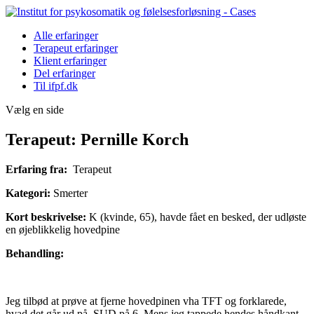
Alle erfaringer
Terapeut erfaringer
Klient erfaringer
Del erfaringer
Til ifpf.dk
Vælg en side
Terapeut: Pernille Korch
Erfaring fra:
Terapeut
Kategori:
Smerter
Kort beskrivelse:
K (kvinde, 65), havde fået en besked, der udløste
en øjeblikkelig hovedpine
Behandling:
Jeg tilbød at prøve at fjerne hovedpinen vha TFT og forklarede,
hvad det går ud på. SUD på 6. Mens jeg tappede hendes håndkant,