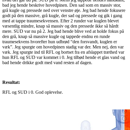
bad jeg hende beskrive hovedpinen. Den sad som en massiv stor,
grå kugle og pressede ned over venstre øje. Jeg bad hende fokusere
godt på den massive, grå kugle, der sad og pressede og gik i gang
med at tappe traumesekvensen. Efter 2 runder var kuglen blevet
væsentlig mindre, knap så massiv og den pressede ikke så hårdt
mere. SUD var nu på 2. Jeg bad hende blive ved at holde fokus på
den grå, knap så massive kugle og tappede endnu en runde
traumesekvens hvorefter hun udbrød “den forsvandt, kuglen er
væk”. Jeg spurgte om hovedpinen stadig var der. Men nej, den var
væk. Jeg spurgte ind til RFL og bortset fra en afslappet træthed var
hun RFL og SUD var kommet i 0. Jeg tilbød hende et glas vand og
bad hende drikke godt med vand resten af dagen.
Resultat:
RFL og SUD i 0. God oplevelse.