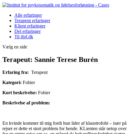
Alle erfaringer
Terapeut erfaringer
Klient erfaringer
Del erfaringer
Til ifpf.dk
Vælg en side
Terapeut: Sannie Terese Burén
Erfaring fra:
Terapeut
Kategori:
Fobier
Kort beskrivelse:
Fobier
Beskrivelse af problem:
En kvinde kommer til mig fordi hun lider af klaustrofobi – især på
rejser er dette et stort problem for hende. KLienten står netop over
for en større rejse om ca. en måned da behandlingsforløbet starter.