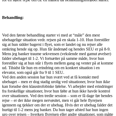
Behandling:
Ved den første behandling starter vi med at “måle” den mest
ubehagelige situation vedr. rejsen på en skala 1-10. Hun forestiller
sig at hun sidder bagerst i flyet, som er landet og nu rejser alle
omkring hende sig op. Hun får åndenød og hendes SEU er på 8-9.
Mens jeg banker traume sekvensen (vekslende med gamut øvelser)
falder ubehaget til 1-2. Vi fortsætter på samme måde, hvor hun
forestiller sig at hun står i flyets mellem gang og venter på at komme
ud. Tilsidst får hun en erindring om en konkret situation i en
elevator, som også går fra 9 til 1 SEU.
Ved den anden session har hun svært ved at få kontakt med
ubehaget – men er dog stadig urolig ved situationer, hvor hun ikke
kan forudse den klaustrofobiske følelse. Vi arbejder med erindringer
fra forskellige situationer, hvor hun følte at hun ikke havde kontrol
over situationen. Ved den tredie session – som er få dage før hendes
rejse – er der ikke megen nervøsitet, men vi går hele flyrejsen
igennem og tjekker om der er ubehag. Hvis der er ubehag falder det
hurtigt til 1-2 mens jeg banker. Da hun tager afsted har hun ingen
uro over rejsen – hverken flyrejsen eller andre situationer, som måtte