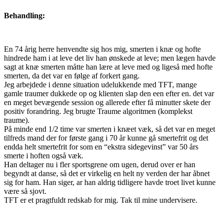
Behandling:
En 74 årig herre henvendte sig hos mig, smerten i knæ og hofte
hindrede ham i at leve det liv han ønskede at leve; men lægen havde
sagt at knæ smerten måtte han lære at leve med og ligeså med hofte
smerten, da det var en følge af forkert gang.
Jeg arbejdede i denne situation udelukkende med TFT, mange
gamle traumer dukkede op og klienten slap den een efter en. det var
en meget bevægende session og allerede efter få minutter skete der
positiv forandring. Jeg brugte Traume algoritmen (komplekst
traume).
På minde end 1/2 time var smerten i knæet væk, så det var en meget
tilfreds mand der for første gang i 70 år kunne gå smertefrit og det
endda helt smertefrit for som en “ekstra sidegevinst” var 50 års
smerte i hoften også væk.
Han deltager nu i fler sportsgrene om ugen, derud over er han
begyndt at danse, så det er virkelig en helt ny verden der har åbnet
sig for ham. Han siger, ar han aldrig tidligere havde troet livet kunne
være så sjovt.
TFT er et pragtfuldt redskab for mig. Tak til mine undervisere.