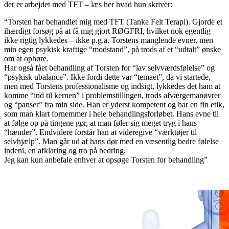
der er arbejdet med TFT – læs her hvad hun skriver:
“Torsten har behandlet mig med TFT (Tanke Felt Terapi). Gjorde et
ihærdigt forsøg på at få mig gjort RØGFRI, hvilket nok egentlig
ikke rigtig lykkedes – ikke p.g.a. Torstens manglende evner, men
min egen psykisk kraftige “modstand”, på trods af et “udtalt” ønske
om at ophøre.
Har også fået behandling af Torsten for “lav selvværdsfølelse” og
“psykisk ubalance”. Ikke fordi dette var “temaet”, da vi startede,
men med Torstens professionalisme og indsigt, lykkedes det ham at
komme “ind til kernen” i problemstillingen, trods afværgemanøvrer
og “panser” fra min side. Han er yderst kompetent og har en fin etik,
som man klart fornemmer i hele behandlingsforløbet. Hans evne til
at følge op på tingene gør, at man føler sig meget tryg i hans
“hænder”. Endvidere forstår han at videregive “værktøjer til
selvhjælp”. Man går ud af hans dør med en væsentlig bedre følelse
indeni, en afklaring og tro på bedring.
Jeg kan kun anbefale enhver at opsøge Torsten for behandling”