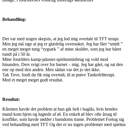
Behandling:
Det var med nogen skepsis, at jeg lod mig overtale til TFT terapi.
Men jeg må sige at jeg er glædelig overrasket. Jeg har fået “smidt ”
en meget meget tung “rygsæk ” af mine skuldre, som jeg har båret
rundt på i 50 år.
Mine forældres kamp-jalusier-spiritusmisbrug og vold mod
hinanden. Ders svigt over for barnet – mig. Jeg har gået, og sat den
ene op mod den anden. Men sådan var det jo slet ikke.
Tak Tove, fordi du fik mig overtalt, til at prøve Tankefeltterapi.
Med et meget meget godt resultat.
Resultat:
Klienten havde det problem at hun gik helt i baglås, hvis hendes
mand kom hjem og lugtede af øl. En enkelt øl blev ofte årsag til
konflike, som havde rødder i barndoms trame. Problemet Fortog sig
ved behandling med TFT Og der er nu ingen problemer med spiritus