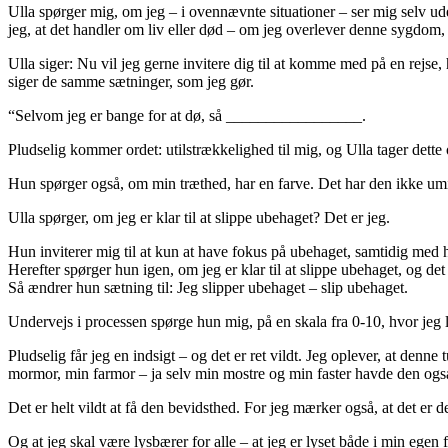
Ulla spørger mig, om jeg – i ovennævnte situationer – ser mig selv ude
jeg, at det handler om liv eller død – om jeg overlever denne sygdom, 
Ulla siger: Nu vil jeg gerne invitere dig til at komme med på en rejse
siger de samme sætninger, som jeg gør.
“Selvom jeg er bange for at dø, så _________________.
Pludselig kommer ordet: utilstrækkelighed til mig, og Ulla tager dette
Hun spørger også, om min træthed, har en farve. Det har den ikke umid
Ulla spørger, om jeg er klar til at slippe ubehaget? Det er jeg.
Hun inviterer mig til at kun at have fokus på ubehaget, samtidig med 
Herefter spørger hun igen, om jeg er klar til at slippe ubehaget, og det s
Så ændrer hun sætning til: Jeg slipper ubehaget – slip ubehaget.
Undervejs i processen spørge hun mig, på en skala fra 0-10, hvor jeg 
Pludselig får jeg en indsigt – og det er ret vildt. Jeg oplever, at de
mormor, min farmor – ja selv min mostre og min faster havde den også
Det er helt vildt at få den bevidsthed. For jeg mærker også, at det er 
Og at jeg skal være lysbærer for alle – at jeg er lyset både i min egen 