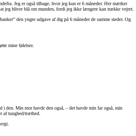
indefra. Jeg er også tilbage, hvor jeg kun er 6 måneder. Her mærker
 at jeg bliver blå om munden, fordi jeg ikke længere kan trække vejret.
 du “banker” den yngre udgave af dig på 6 måneder de samme steder. Og
tte mine følelser.
 ind i den. Min mor havde den også, – det havde min far også, min
r af tunghed/træthed.
ergi.