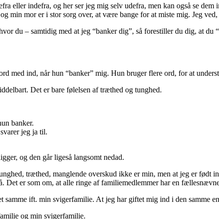
fra eller indefra, og her ser jeg mig selv udefra, men kan også se dem 
og min mor er i stor sorg over, at være bange for at miste mig. Jeg ved,
, hvor du – samtidig med at jeg “banker dig”, så forestiller du dig, at
 ord med ind, når hun “banker” mig. Hun bruger flere ord, for at understø
delbart. Det er bare følelsen af træthed og tunghed.
hun banker.
varer jeg ja til.
ligger, og den går ligeså langsomt nedad.
nne tunghed, træthed, manglende overskud ikke er min, men at jeg er født
. Det er som om, at alle ringe af familiemedlemmer har en fællesnævne
det samme ift. min svigerfamilie. At jeg har giftet mig ind i den samme en
familie og min svigerfamilie.