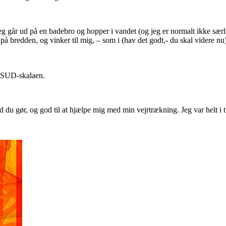
 jeg går ud på en badebro og hopper i vandet (og jeg er normalt ikke sær
n på bredden, og vinker til mig, – som i (hav det godt,- du skal videre 
på SUD-skalaen.
d du gør, og god til at hjælpe mig med min vejrtrækning. Jeg var helt i t