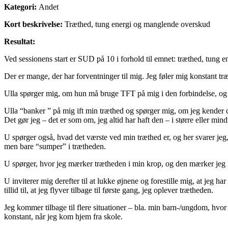
Kategori:
Andet
Kort beskrivelse:
Træthed, tung energi og manglende overskud
Resultat:
Ved sessionens start er SUD på 10 i forhold til emnet: træthed, tung
Der er mange, der har forventninger til mig. Jeg føler mig konstant tr
Ulla spørger mig, om hun må bruge TFT på mig i den forbindelse, og de
Ulla “banker ” på mig ift min træthed og spørger mig, om jeg kender den
Det gør jeg – det er som om, jeg altid har haft den – i større eller mind
U spørger også, hvad det værste ved min træthed er, og her svarer jeg, 
men bare “sumper” i trætheden.
U spørger, hvor jeg mærker trætheden i min krop, og den mærker jeg 
U inviterer mig derefter til at lukke øjnene og forestille mig, at jeg ha
tillid til, at jeg flyver tilbage til første gang, jeg oplever trætheden.
Jeg kommer tilbage til flere situationer – bla. min barn-/ungdom, hvo
konstant, når jeg kom hjem fra skole.