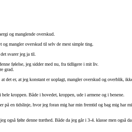
 energi og manglende overskud.
æt og mangler overskud til selv de mest simple ting.
t svarer jeg ja til.
ne følelse, jeg sidder med nu, fra tidligere i mit liv.
re grad.
at det er, at jeg konstant er uoplagt, mangler overskud og overblik, ikke
i hele kroppen. Både i hovedet, kroppen, ude i armene og i benene.
r er på en tidslinje, hvor jeg foran mig har min fremtid og bag mig har mi
r jeg også følte denne træthed. Både da jeg går i 3-4. klasse men også 